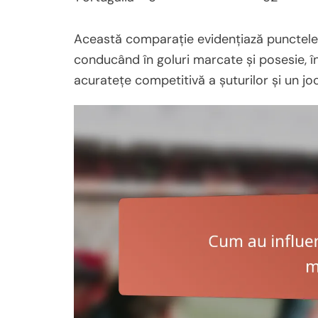
Această comparație evidențiază punctele f
conducând în goluri marcate și posesie, î
acuratețe competitivă a șuturilor și un jo