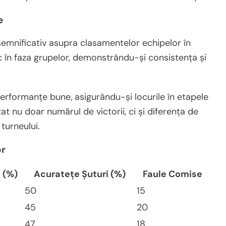
e
semnificativ asupra clasamentelor echipelor în
 în faza grupelor, demonstrându-și consistența și
erformanțe bune, asigurându-și locurile în etapele
tat nu doar numărul de victorii, ci și diferența de
turneului.
or
 (%)
Acuratețe Șuturi (%)
Faule Comise
50
15
45
20
47
18