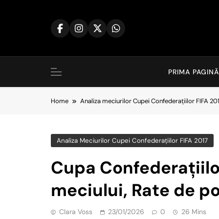
Skip
to
content
PRIMA PAGINĂ
Home
Analiza meciurilor Cupei Confederațiilor FIFA 20
Analiza Meciurilor Cupei Confederațiilor FIFA 2017
Cupa Confederațiilor
meciului, Rate de po
Clara Voss
23/01/2026
0
26 Mins