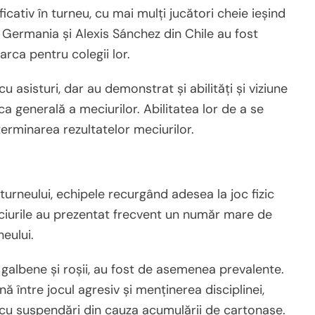
ficativ în turneu, cu mai mulți jucători cheie ieșind
 Germania și Alexis Sánchez din Chile au fost
arca pentru colegii lor.
u asisturi, dar au demonstrat și abilități și viziune
a generală a meciurilor. Abilitatea lor de a se
terminarea rezultatelor meciurilor.
turneului, echipele recurgând adesea la joc fizic
eciurile au prezentat frecvent un număr mare de
eului.
e galbene și roșii, au fost de asemenea prevalente.
nă între jocul agresiv și menținerea disciplinei,
 cu suspendări din cauza acumulării de cartonașe.