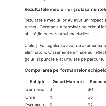
Rezultatele meciurilor și clasamentel
Rezultatele meciurilor au avut un impact 
turneu. Germania a terminat pe primul loc
abilitățile pe parcursul meciurilor.
Chile și Portugalia au avut de asemenea p
eliminatorii. Clasamentele finale au reflec
goluri și punctele acumulate pe parcursul 
Compararea performanțelor echipel
Echipă
Goluri Marcate
Posesie
Germania
6
60
Chile
4
55
Portugalia
5
52