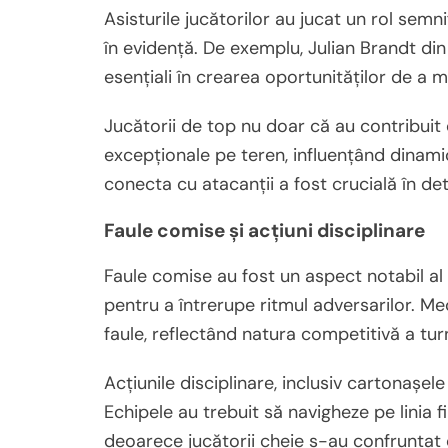
Asisturile jucătorilor au jucat un rol semni
în evidență. De exemplu, Julian Brandt din
esențiali în crearea oportunităților de a m
Jucătorii de top nu doar că au contribuit c
excepționale pe teren, influențând dinamic
conecta cu atacanții a fost crucială în de
Faule comise și acțiuni disciplinare
Faule comise au fost un aspect notabil al 
pentru a întrerupe ritmul adversarilor. M
faule, reflectând natura competitivă a turn
Acțiunile disciplinare, inclusiv cartonașel
Echipele au trebuit să navigheze pe linia fi
deoarece jucătorii cheie s-au confruntat