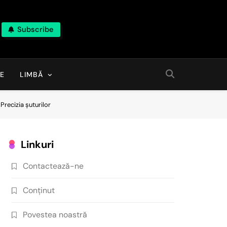
Subscribe
E
LIMBĂ
Precizia șuturilor
Linkuri
Contactează-ne
Conținut
Povestea noastră