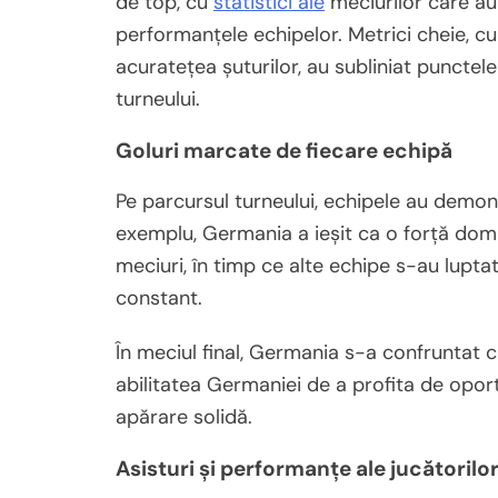
de top, cu
statistici ale
meciurilor care au 
performanțele echipelor. Metrici cheie, cu
acuratețea șuturilor, au subliniat punctele
turneului.
Goluri marcate de fiecare echipă
Pe parcursul turneului, echipele au demons
exemplu, Germania a ieșit ca o forță domi
meciuri, în timp ce alte echipe s-au lup
constant.
În meciul final, Germania s-a confruntat cu
abilitatea Germaniei de a profita de opor
apărare solidă.
Asisturi și performanțe ale jucătorilo