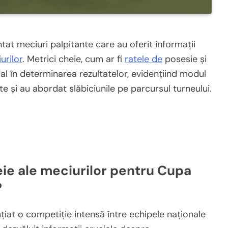
at meciuri palpitante care au oferit informații
urilor
. Metrici cheie, cum ar fi
ratele de
posesie și
ial în determinarea rezultatelor, evidențiind modul
rte și au abordat slăbiciunile pe parcursul turneului.
heie ale meciurilor pentru Cupa
?
țiat o competiție intensă între echipele naționale