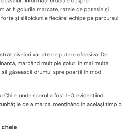
dezvăluit informații cruciale despre
m ar fi golurile marcate, ratele de posesie și
 forte și slăbiciunile fiecărei echipe pe parcursul
trat niveluri variate de putere ofensivă. De
nantă, marcând multiple goluri în mai multe
tat să găsească drumul spre poartă în mod
 Chile, unde scorul a fost 1-0, evidențiind
tunitățile de a marca, menținând în același timp o
r cheie