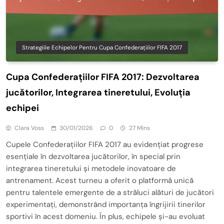
Strategiile Echipelor Pentru Cupa Confederațiilor FIFA 2017
Cupa Confederațiilor FIFA 2017: Dezvoltarea
jucătorilor, Integrarea tineretului, Evoluția
echipei
Clara Voss
30/01/2026
0
27 Mins
Cupele Confederațiilor FIFA 2017 au evidențiat progrese
esențiale în dezvoltarea jucătorilor, în special prin
integrarea tineretului și metodele inovatoare de
antrenament. Acest turneu a oferit o platformă unică
pentru talentele emergente de a străluci alături de jucători
experimentați, demonstrând importanța îngrijirii tinerilor
sportivi în acest domeniu. În plus, echipele și-au evoluat