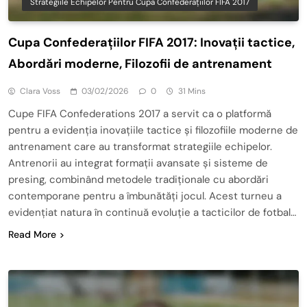
Strategiile Echipelor Pentru Cupa Confederațiilor FIFA 2017
Cupa Confederațiilor FIFA 2017: Inovații tactice,
Abordări moderne, Filozofii de antrenament
Clara Voss
03/02/2026
0
31 Mins
Cupe FIFA Confederations 2017 a servit ca o platformă
pentru a evidenția inovațiile tactice și filozofiile moderne de
antrenament care au transformat strategiile echipelor.
Antrenorii au integrat formații avansate și sisteme de
presing, combinând metodele tradiționale cu abordări
contemporane pentru a îmbunătăți jocul. Acest turneu a
evidențiat natura în continuă evoluție a tacticilor de fotbal…
Read More