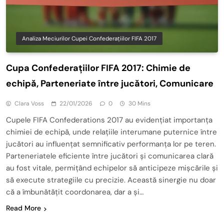
Analiza Meciurilor Cupei Confederațiilor FIFA 2017
Cupa Confederațiilor FIFA 2017: Chimie de
echipă, Parteneriate între jucători, Comunicare
Clara Voss
22/01/2026
0
30 Mins
Cupele FIFA Confederations 2017 au evidențiat importanța
chimiei de echipă, unde relațiile interumane puternice între
jucători au influențat semnificativ performanța lor pe teren.
Parteneriatele eficiente între jucători și comunicarea clară
au fost vitale, permițând echipelor să anticipeze mișcările și
să execute strategiile cu precizie. Această sinergie nu doar
că a îmbunătățit coordonarea, dar a și…
Read More