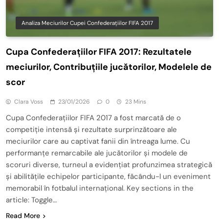
Analiza Meciurilor Cupei Confederațiilor FIFA 2017
Cupa Confederațiilor FIFA 2017: Rezultatele
meciurilor, Contribuțiile jucătorilor, Modelele de
scor
Clara Voss
23/01/2026
0
23 Mins
Cupa Confederațiilor FIFA 2017 a fost marcată de o
competiție intensă și rezultate surprinzătoare ale
meciurilor care au captivat fanii din întreaga lume. Cu
performanțe remarcabile ale jucătorilor și modele de
scoruri diverse, turneul a evidențiat profunzimea strategică
și abilitățile echipelor participante, făcându-l un eveniment
memorabil în fotbalul internațional. Key sections in the
article: Toggle…
Read More