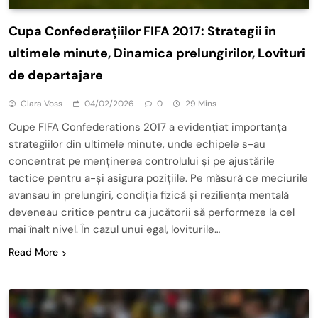
Cupa Confederațiilor FIFA 2017: Strategii în
ultimele minute, Dinamica prelungirilor, Lovituri
de departajare
Clara Voss
04/02/2026
0
29 Mins
Cupe FIFA Confederations 2017 a evidențiat importanța
strategiilor din ultimele minute, unde echipele s-au
concentrat pe menținerea controlului și pe ajustările
tactice pentru a-și asigura pozițiile. Pe măsură ce meciurile
avansau în prelungiri, condiția fizică și reziliența mentală
deveneau critice pentru ca jucătorii să performeze la cel
mai înalt nivel. În cazul unui egal, loviturile…
Read More