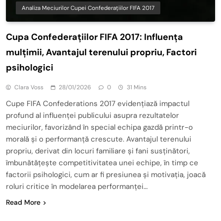
Analiza Meciurilor Cupei Confederațiilor FIFA 2017
Cupa Confederațiilor FIFA 2017: Influența
mulțimii, Avantajul terenului propriu, Factori
psihologici
Clara Voss
28/01/2026
0
31 Mins
Cupe FIFA Confederations 2017 evidențiază impactul
profund al influenței publicului asupra rezultatelor
meciurilor, favorizând în special echipa gazdă printr-o
morală și o performanță crescute. Avantajul terenului
propriu, derivat din locuri familiare și fani susținători,
îmbunătățește competitivitatea unei echipe, în timp ce
factorii psihologici, cum ar fi presiunea și motivația, joacă
roluri critice în modelarea performanței…
Read More