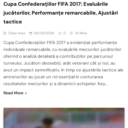
Cupa Confederațiilor FIFA 2017: Evaluările
jucătorilor, Performanțe remarcabile, Ajustări
tactice
Clara Voss
06/02/2026
0
25 Mins
Cupa Confederațiilor FIFA 2017 a evidențiat performanțe
individuale remarcabile, cu evaluările meciurilor jucătorilor
oferind o analiză detaliată a contribuțiilor pe parcursul
turneului. Jucători deosebiți, atât veterani cât și noi, au
avut un impact semnificativ, în timp ce ajustările tactice ale
antrenorilor au jucat un rol esențial în conturarea
rezultatelor meciurilor și a dinamicii echipelor. Key…
Read More