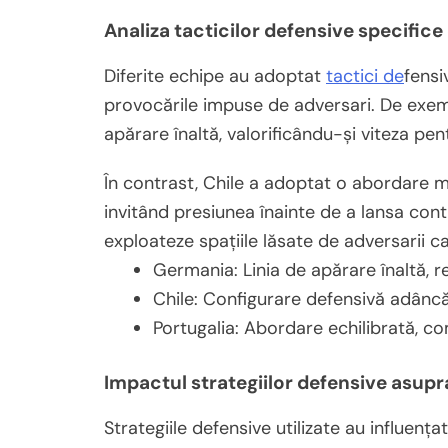
Analiza tacticilor defensive specifice
Diferite echipe au adoptat
tactici de
fensi
provocările impuse de adversari. De exem
apărare înaltă, valorificându-și viteza pe
În contrast, Chile a adoptat o abordare
invitând presiunea înainte de a lansa con
exploateze spațiile lăsate de adversarii c
Germania: Linia de apărare înaltă, 
Chile: Configurare defensivă adânc
Portugalia: Abordare echilibrată, c
Impactul strategiilor defensive asupr
Strategiile defensive utilizate au influența