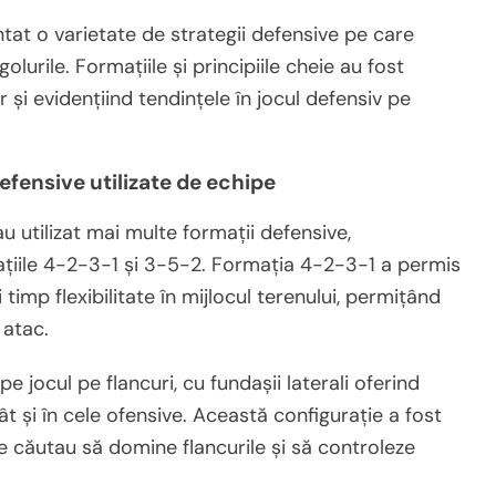
tat o varietate de strategii defensive pe care
olurile. Formațiile și principiile cheie au fost
r și evidențiind tendințele în jocul defensiv pe
efensive utilizate de echipe
u utilizat mai multe formații defensive,
ațiile 4-2-3-1 și 3-5-2. Formația 4-2-3-1 a permis
i timp flexibilitate în mijlocul terenului, permițând
 atac.
 jocul pe flancuri, cu fundașii laterali oferind
cât și în cele ofensive. Această configurație a fost
e căutau să domine flancurile și să controleze