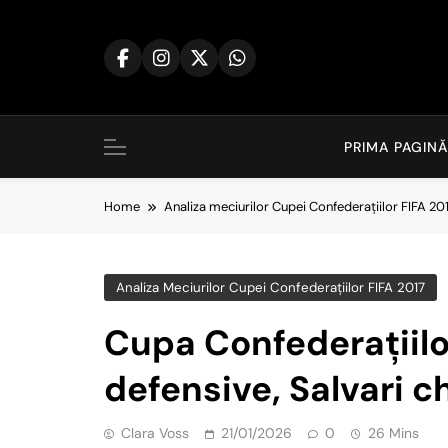
Skip
to
content
PRIMA PAGINĂ
Home
Analiza meciurilor Cupei Confederațiilor FIFA 20
Analiza Meciurilor Cupei Confederațiilor FIFA 2017
Cupa Confederațiilor
defensive, Salvari c
Clara Voss
21/01/2026
0
26 Mins