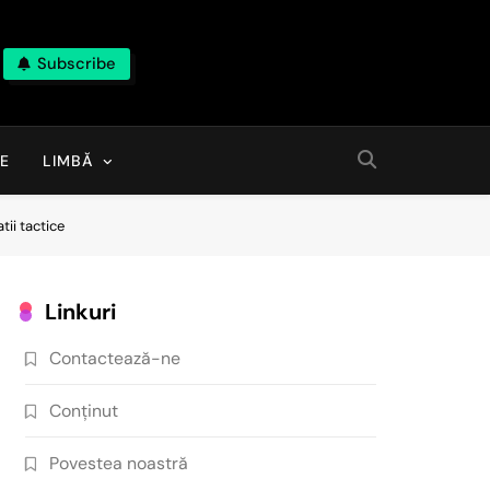
Subscribe
E
LIMBĂ
tii tactice
Linkuri
Contactează-ne
Conținut
Povestea noastră