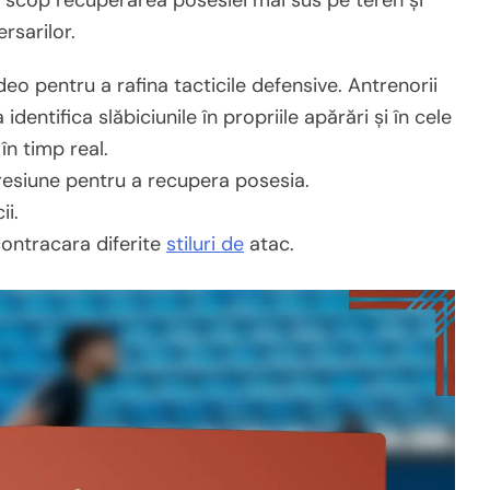
a scop recuperarea posesiei mai sus pe teren și
rsarilor.
ideo pentru a rafina tacticile defensive. Antrenorii
 identifica slăbiciunile în propriile apărări și în cele
în timp real.
presiune pentru a recupera posesia.
ii.
contracara diferite
stiluri de
atac.