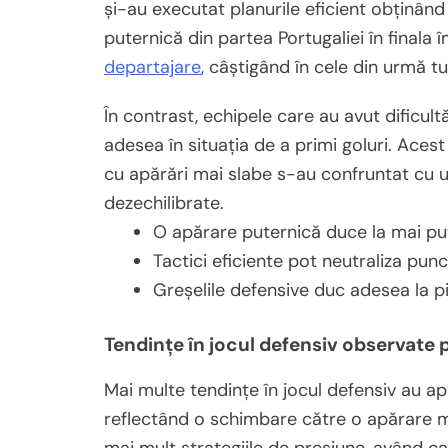
și-au executat planurile eficient obținând
puternică din partea Portugaliei în finala 
departajare
, câștigând în cele din urmă tu
În contrast, echipele care au avut dificult
adesea în situația de a primi goluri. Acest
cu apărări mai slabe s-au confruntat cu u
dezechilibrate.
O apărare puternică duce la mai puț
Tactici eficiente pot neutraliza punc
Greșelile defensive duc adesea la pie
Tendințe în jocul defensiv observate 
Mai multe tendințe în jocul defensiv au ap
reflectând o schimbare către o apărare ma