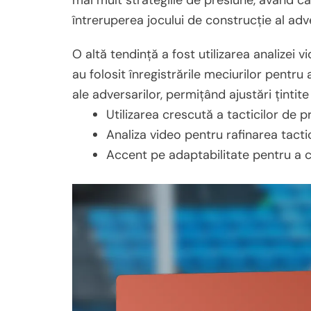
mai mult strategiile de presiune, având c
întreruperea jocului de construcție al adve
O altă tendință a fost utilizarea analizei v
au folosit înregistrările meciurilor pentru a
ale adversarilor, permițând ajustări țintite 
Utilizarea crescută a tacticilor de 
Analiza video pentru rafinarea tactic
Accent pe adaptabilitate pentru a 