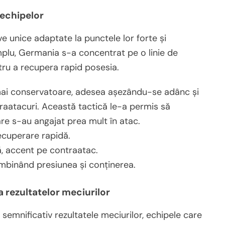
 echipelor
ve unice adaptate la punctele lor forte și
plu, Germania s-a concentrat pe o linie de
ntru a recupera rapid posesia.
 mai conservatoare, adesea așezându-se adânc și
traatacuri. Această tactică le-a permis să
are s-au angajat prea mult în atac.
recuperare rapidă.
ă, accent pe contraatac.
ombinând presiunea și conținerea.
a rezultatelor meciurilor
t semnificativ rezultatele meciurilor, echipele care