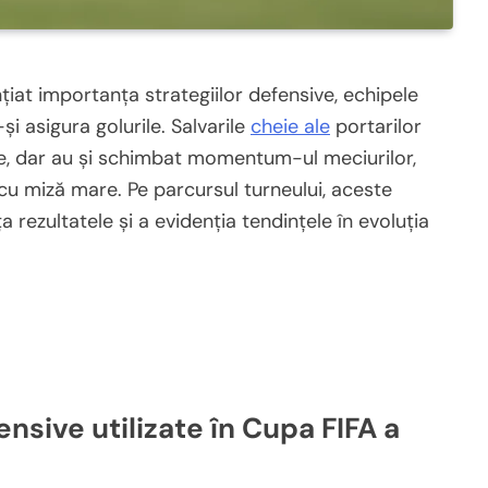
iat importanța strategiilor defensive, echipele
și asigura golurile. Salvarile
cheie ale
portarilor
le, dar au și schimbat momentum-ul meciurilor,
ile cu miză mare. Pe parcursul turneului, aceste
rezultatele și a evidenția tendințele în evoluția
ensive utilizate în Cupa FIFA a