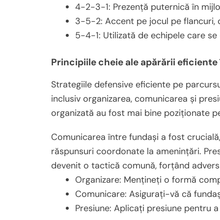
4-2-3-1: Prezență puternică în mijloc
3-5-2: Accent pe jocul pe flancuri, c
5-4-1: Utilizată de echipele care s
Principiile cheie ale apărării eficiente
Strategiile defensive eficiente pe parcursu
inclusiv organizarea, comunicarea și pres
organizată au fost mai bine poziționate pe
Comunicarea între fundași a fost crucială,
răspunsuri coordonate la amenințări. Presi
devenit o tactică comună, forțând adversari
Organizare: Mențineți o formă compa
Comunicare: Asigurați-vă că fundașii
Presiune: Aplicați presiune pentru a